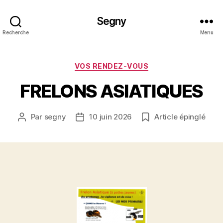
Segny
Recherche
Menu
Catégories
VOS RENDEZ-VOUS
FRELONS ASIATIQUES
Par
segny
10 juin 2026
Article épinglé
Auteur
Date
de
de
l’article
l’article