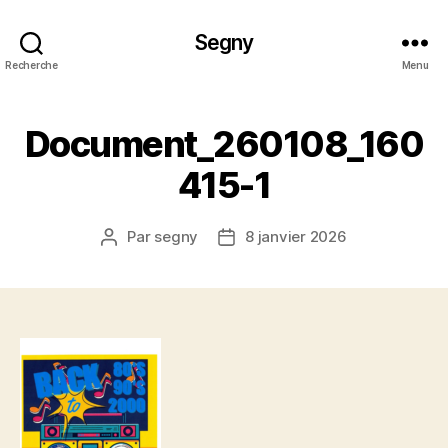
Segny
Recherche
Menu
Document_260108_160
415-1
Par
segny
8 janvier 2026
Auteur
Date
de
de
l’article
l’article