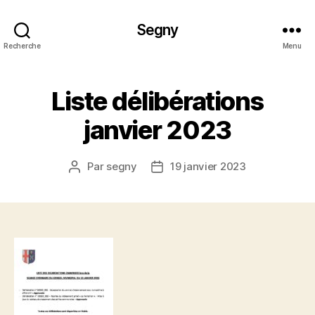
Segny
Recherche
Menu
Liste délibérations
janvier 2023
Par
segny
19 janvier 2023
Auteur
Date
de
de
l’article
l’article