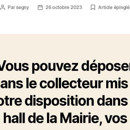
Par
segny
26 octobre 2023
Article épinglé
Auteur
Date
de
de
l’article
l’article
Vous pouvez dépose
ans le collecteur mis
otre disposition dans 
hall de la Mairie, vos