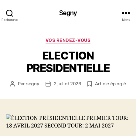
Segny
Recherche
Menu
Catégories
VOS RENDEZ-VOUS
ELECTION
PRESIDENTIELLE
Par
segny
2 juillet 2026
Article épinglé
Auteur
Date
de
de
l’article
l’article