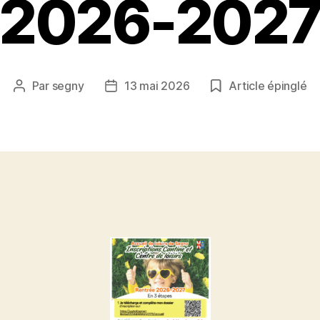
2026-202
Par
segny
13 mai 2026
Article épinglé
Auteur
Date
de
de
l’article
l’article